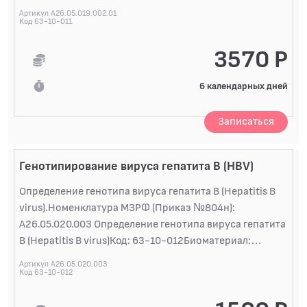
Артикул A26.05.019.002.01
Код 63-10-011
3570 Р
6 календарных дней
Записаться
Генотипирование вируса гепатита B (HBV)
Определение генотипа вируса гепатита B (Hepatitis B
virus).Номенклатура МЗРФ (Приказ №804н):
A26.05.020.003 Определение генотипа вируса гепатита
B (Hepatitis B virus)Код: 63-10-012Биоматериал:
Венозная кровьПодготовка к
Артикул A26.05.020.003
исследованиюСпециальной подготовки пациента не
Код 63-10-012
требуется. Кровь сдается натощак или через 4 часа
после еды. В случае приема противовирусных