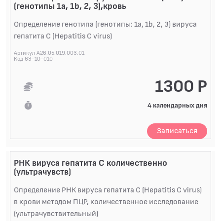
(генотипы 1а, 1b, 2, 3),кровь
Определение генотипа (генотипы: 1а, 1b, 2, 3) вируса
гепатита C (Hepatitis C virus)
Артикул A26.05.019.003.01
Код 63-10-010
1300 Р
4 календарных дня
Записаться
РНК вируса гепатита C количественно
(ультрачувств)
Определение РНК вируса гепатита C (Hepatitis C virus)
в крови методом ПЦР, количественное исследование
(ультрачувствительный)