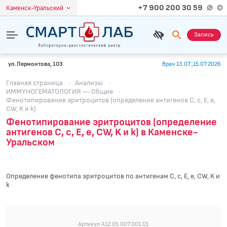
+7 900 200 30 59
Каменск-Уральский
Запись
ул. Лермонтова, 103
Врач 13.07.,15.07.2026
Главная страница
·
Анализы
·
ИММУНОГЕМАТОЛОГИЯ — Общие
·
Фенотипирование эритроцитов (определение антигенов C, c, E, e,
CW, K и k)
Фенотипирование эритроцитов (определение
антигенов C, c, E, e, CW, K и k) в Каменске-
Уральском
Определение фенотипа эритроцитов по антигенам C, c, E, e, CW, K и
k
Артикул A12.05.007.001.01