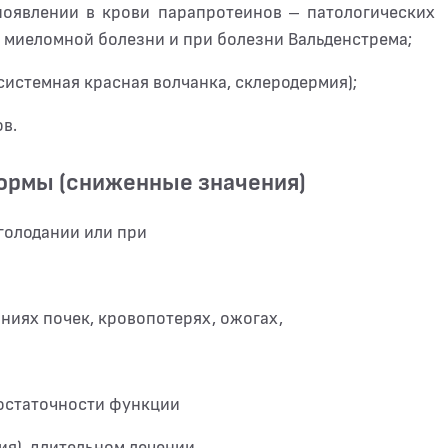
оявлении в крови парапротеинов – патологических
 миеломной болезни и при болезни Вальденстрема;
истемная красная волчанка, склеродермия);
в.
нормы (сниженные значения)
голодании или при
ниях почек, кровопотерях, ожогах,
остаточности функции
ия), длительном лечении