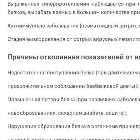
Выраженная гиперпротеинемия наблюдается при п
белков, вырабатываемых в большом количестве при
Аутоиммунные заболевания (ревматоидный артрит, с
Стадия выздоровления от острых вирусных гепатито
Причины отклонения показателей от 
Недостаточное поступления белка (при длительном 
продолжительном соблюдении безбелковой диеты);
Повышенная потери белка (при различных заболева
новообразованиях, сахарном диабете, асците);
Нарушение образования белка в организме при нед
печени (гепатиты, циррозы, токсические поврежден