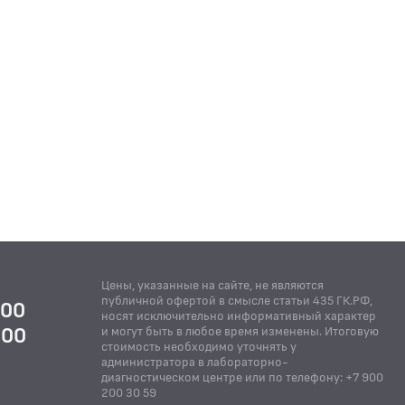
Цены, указанные на сайте, не являются
публичной офертой в смысле статьи 435 ГК.РФ,
:00
носят исключительно информативный характер
:00
и могут быть в любое время изменены. Итоговую
стоимость необходимо уточнять у
Й
администратора в лабораторно-
диагностическом центре или по телефону: +7 900
200 30 59