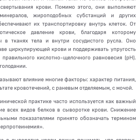
 свертывания крови. Помимо этого, они выполняют
 минералов, жироподобных субстанций и других
беспечивают их транспортировку внутрь клеток. От
отическое давление крови, благодаря которому
 в тканях тела и внутри сосудистого русла. Оно
таве циркулирующей крови и поддерживать упругость
е правильного кислотно-щелочного равновесия (рН).
голодании.
казывают влияние многие факторы: характер питания,
ьтате кровотечений, с раневым отделяемым, с мочой.
линической практике часто используется как важный
ние всех видов белков в сыворотке крови. Снижение
льными показателями принято обозначать термином
перпротеинемия».