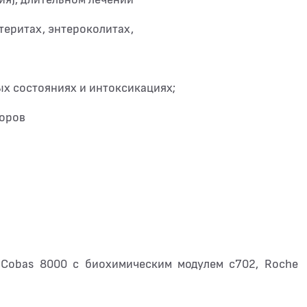
теритах, энтероколитах,
х состояниях и интоксикациях;
торов
 Cobas 8000 с биохимическим модулем c702, Roche