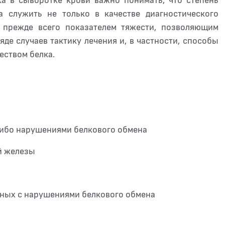
ка в сыворотке крови важно понимать, что степень
 служить не только в качестве диагностического
 прежде всего показателем тяжести, позволяющим
де случаев тактику лечения и, в частности, способы
еством белка.
-либо нарушениями белкового обмена
й железы
нных с нарушениями белкового обмена