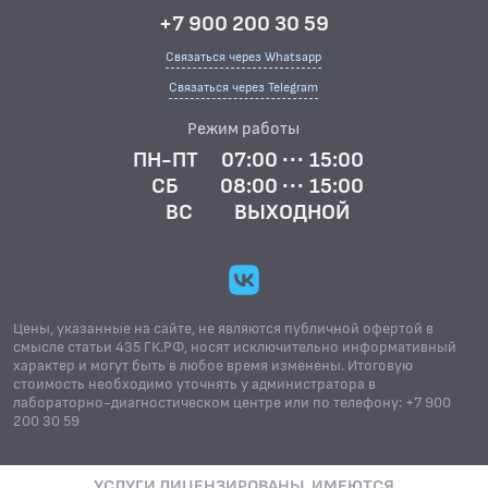
+7 900 200 30 59
Связаться через Whatsapp
Связаться через Telegram
Режим работы
ПН-ПТ
07:00 ··· 15:00
СБ
08:00 ··· 15:00
ВС
ВЫХОДНОЙ
Цены, указанные на сайте, не являются публичной офертой в
смысле статьи 435 ГК.РФ, носят исключительно информативный
характер и могут быть в любое время изменены. Итоговую
стоимость необходимо уточнять у администратора в
лабораторно-диагностическом центре или по телефону: +7 900
200 30 59
УСЛУГИ ЛИЦЕНЗИРОВАНЫ. ИМЕЮТСЯ