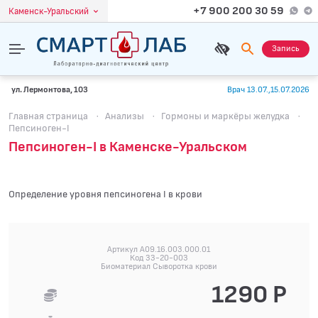
+7 900 200 30 59
Каменск-Уральский
Запись
ул. Лермонтова, 103
Врач 13.07.,15.07.2026
Главная страница
·
Анализы
·
Гормоны и маркёры желудка
·
Пепсиноген-I
Пепсиноген-I в Каменске-Уральском
Определение уровня пепсиногена I в крови
Артикул A09.16.003.000.01
Код 33-20-003
Биоматериал Сыворотка крови
1290 Р