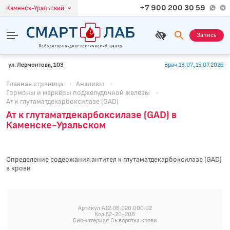
+7 900 200 30 59
Каменск-Уральский
Запись
ул. Лермонтова, 103
Врач 13.07.,15.07.2026
Главная страница
·
Анализы
·
Гормоны и маркёры поджелудочной железы
·
Ат к глутаматдекарбоксилазе (GAD)
Ат к глутаматдекарбоксилазе (GAD) в
Каменске-Уральском
Определение содержания антител к глутаматдекарбоксилазе (GAD)
в крови
Артикул A12.06.020.000.02
Код 52-20-208
Биоматериал Сыворотка крови