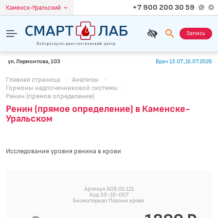
+7 900 200 30 59
Каменск-Уральский
Запись
ул. Лермонтова, 103
Врач 13.07.,15.07.2026
Главная страница
·
Анализы
·
Гормоны надпочечниковой системы
·
Ренин (прямое определение)
Ренин (прямое определение) в Каменске-
Уральском
Исследование уровня ренина в крови
Артикул A09.05.121
Код 33-10-007
Биоматериал Плазма крови