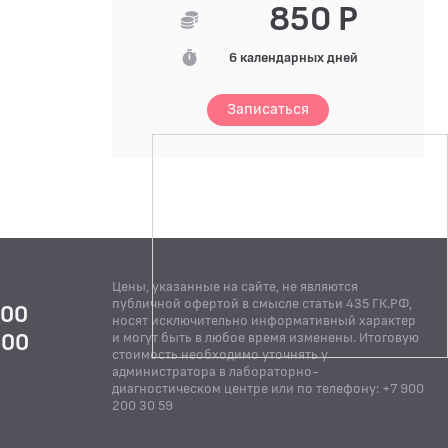
850 Р
6 календарных дней
Записаться
Цены, указанные на сайте, не являются
публичной офертой в смысле статьи 435 ГК.РФ,
:00
носят исключительно информативный характер
:00
и могут быть в любое время изменены. Итоговую
стоимость необходимо уточнять у
Й
администратора в лабораторно-
диагностическом центре или по телефону: +7 900
200 30 59