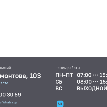
льский
Режим работы
рмонтова, 103
ПН-ПТ
07:00 ··· 15
СБ
08:00 ··· 15
карте
ВС
ВЫХОДНО
00 30 59
ез Whatsapp