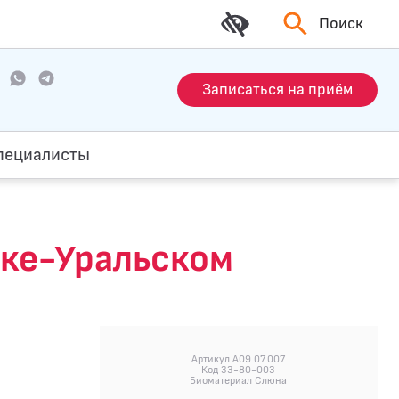
Поиск
Записаться на приём
пециалисты
ске-Уральском
Артикул A09.07.007
Код 33-80-003
Биоматериал Слюна