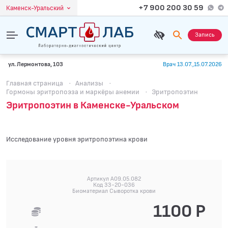
+7 900 200 30 59
Каменск-Уральский
Запись
ул. Лермонтова, 103
Врач 13.07.,15.07.2026
Главная страница
·
Анализы
·
Гормоны эритропоэза и маркёры анемии
·
Эритропоэтин
Эритропоэтин в Каменске-Уральском
Исследование уровня эритропоэтина крови
Артикул A09.05.082
Код 33-20-036
Биоматериал Сыворотка крови
1100 Р