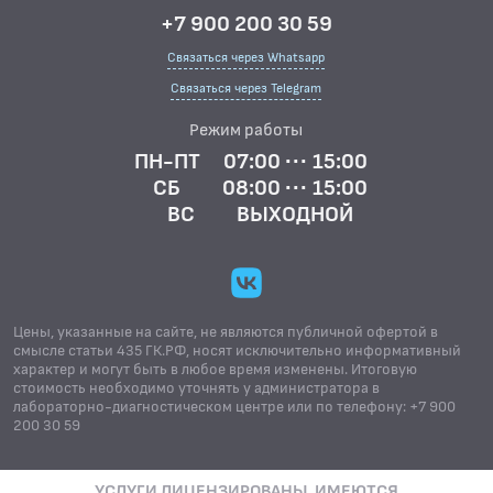
+7 900 200 30 59
Связаться через Whatsapp
Связаться через Telegram
Режим работы
ПН-ПТ
07:00 ··· 15:00
СБ
08:00 ··· 15:00
ВС
ВЫХОДНОЙ
Цены, указанные на сайте, не являются публичной офертой в
смысле статьи 435 ГК.РФ, носят исключительно информативный
характер и могут быть в любое время изменены. Итоговую
стоимость необходимо уточнять у администратора в
лабораторно-диагностическом центре или по телефону: +7 900
200 30 59
УСЛУГИ ЛИЦЕНЗИРОВАНЫ. ИМЕЮТСЯ