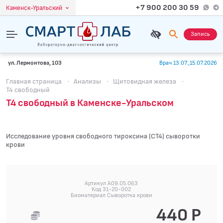
+7 900 200 30 59
Каменск-Уральский
Запись
ул. Лермонтова, 103
Врач 13.07.,15.07.2026
Главная страница
·
Анализы
·
Щитовидная железа
·
Т4 свободный
Т4 свободный в Каменске-Уральском
Исследование уровня свободного тироксина (СТ4) сыворотки
крови
Артикул A09.05.063
Код 31-20-002
Биоматериал Сыворотка крови
440 Р