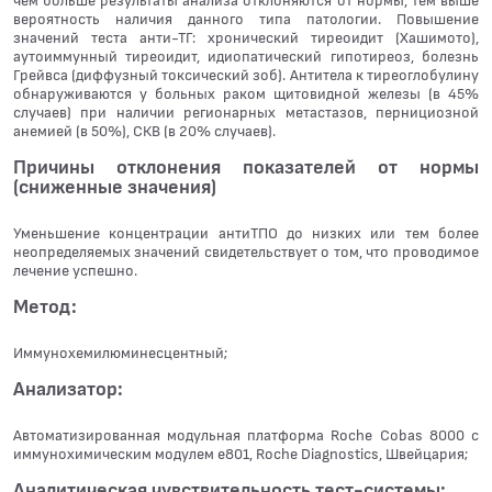
чем больше результаты анализа отклоняются от нормы, тем выше
вероятность наличия данного типа патологии. Повышение
значений теста анти-ТГ: хронический тиреоидит (Хашимото),
аутоиммунный тиреоидит, идиопатический гипотиреоз, болезнь
Грейвса (диффузный токсический зоб). Антитела к тиреоглобулину
обнаруживаются у больных раком щитовидной железы (в 45%
случаев) при наличии регионарных метастазов, пернициозной
анемией (в 50%), СКВ (в 20% случаев).
Причины отклонения показателей от нормы
(сниженные значения)
Уменьшение концентрации антиТПО до низких или тем более
неопределяемых значений свидетельствует о том, что проводимое
лечение успешно.
Метод:
Иммунохемилюминесцентный;
Анализатор:
Автоматизированная модульная платформа Roche Cobas 8000 с
иммунохимическим модулем e801, Roche Diagnostics, Швейцария;
Аналитическая чувствительность тест-системы: