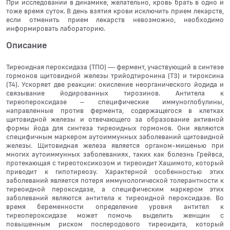
При исследовании в динамике, желательно, кровь брать в одно и
тоже время суток. В день взятия крови исключить прием лекарств,
если отменить прием лекарств невозможно, необходимо
информировать лабораторию.
Описание
Тиреоидная пероксидаза (ТПО) — фермент, участвующий в синтезе
гормонов щитовидной железы трийодтиронина (Т3) и тироксина
(Т4). Ускоряет две реакции: окисление неорганического йодида и
связывание йодированных тирозинов. Антитела к
тиреопероксидазе – специфические иммуноглобулины,
направленные против фермента, содержащегося в клетках
щитовидной железы и отвечающего за образование активной
формы йода для синтеза тиреоидных гормонов. Они являются
специфичным маркером аутоиммунных заболеваний щитовидной
железы. Щитовидная железа является органом-мишенью при
многих аутоиммунных заболеваниях, таких как болезнь Грейвса,
протекающая с тиреотоксикозом и тиреоидит Хашимото, который
приводит к гипотиреозу. Характерной особенностью этих
заболеваний является потеря иммунологической толерантности к
тиреоидной пероксидазе, а специфическим маркером этих
заболеваний являются антитела к тиреоидной пероксидазе. Во
время беременности определение уровня антител к
тиреопероксидазе может помочь выделить женщин с
повышенным риском послеродового тиреоидита, который