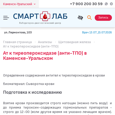
+7 900 200 30 59
Каменск-Уральский
Запись
ул. Лермонтова, 103
Врач 13.07.,15.07.2026
Главная страница
·
Анализы
·
Щитовидная железа
·
Ат к тиреопероксидазе (анти-ТПО)
Ат к тиреопероксидазе (анти-ТПО) в
Каменске-Уральском
Определение содержания антител к тиреопероксидазе в крови
биоматериал: Сыворотка крови
Подготовка к исследованию
Взятие крови производится строго натощак (можно пить воду) и
до приема тироксин-содержащих гормональных препаратов -
строго до 12-00 (если другое время не указано лечащим врачом).