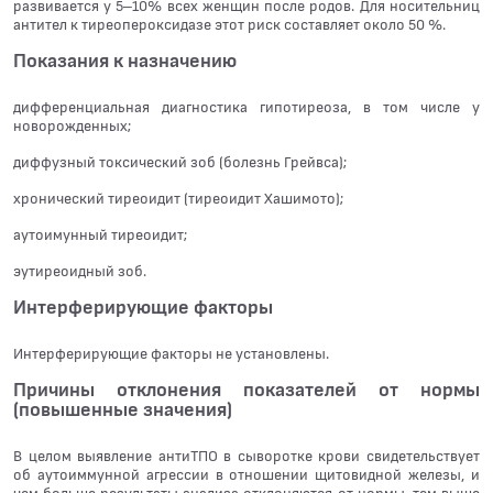
развивается у 5–10% всех женщин после родов. Для носительниц
антител к тиреопероксидазе этот риск составляет около 50 %.
Показания к назначению
дифференциальная диагностика гипотиреоза, в том числе у
новорожденных;
диффузный токсический зоб (болезнь Грейвса);
хронический тиреоидит (тиреоидит Хашимото);
аутоимунный тиреоидит;
эутиреоидный зоб.
Интерферирующие факторы
Интерферирующие факторы не установлены.
Причины отклонения показателей от нормы
(повышенные значения)
В целом выявление антиТПО в сыворотке крови свидетельствует
об аутоиммунной агрессии в отношении щитовидной железы, и