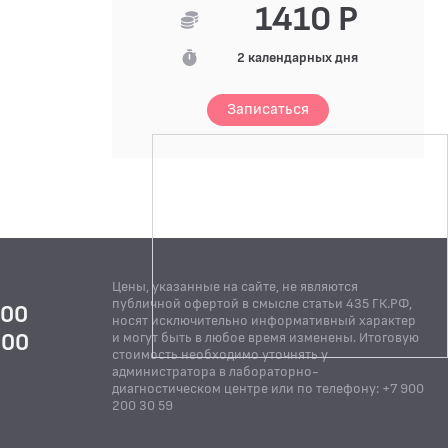
1410 Р
2 календарных дня
Записаться
Цены, указанные на сайте, не являются
публичной офертой в смысле статьи 435 ГК.РФ,
:00
носят исключительно информативный характер
:00
и могут быть в любое время изменены. Итоговую
стоимость необходимо уточнять у
Й
администратора в лабораторно-
диагностическом центре или по телефону: +7 900
200 30 59