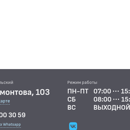
льский
Режим работы
рмонтова, 103
ПН-ПТ
07:00 ··· 15
СБ
08:00 ··· 15
карте
ВС
ВЫХОДНО
00 30 59
ез Whatsapp