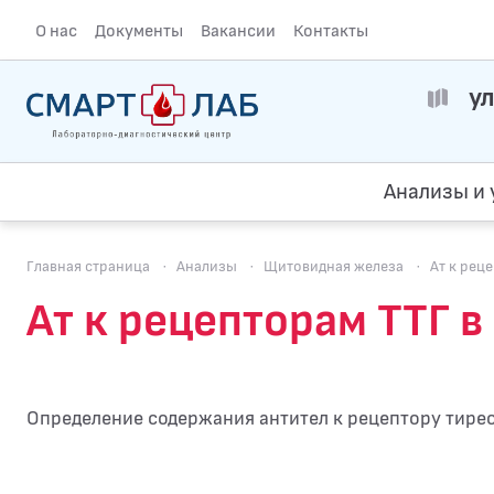
О нас
Документы
Вакансии
Контакты
ул
Анализы и 
Главная страница
·
Анализы
·
Щитовидная железа
·
Ат к рец
Ат к рецепторам ТТГ 
Определение содержания антител к рецептору тирео