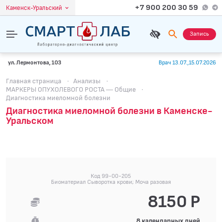
+7 900 200 30 59
Каменск-Уральский
Запись
ул. Лермонтова, 103
Врач 13.07.,15.07.2026
Главная страница
·
Анализы
·
МАРКЕРЫ ОПУХОЛЕВОГО РОСТА — Общие
·
Диагностика миеломной болезни
Диагностика миеломной болезни в Каменске-
Уральском
Код 99-00-205
Биоматериал Сыворотка крови; Моча разовая
8150 Р
8 календарных дней