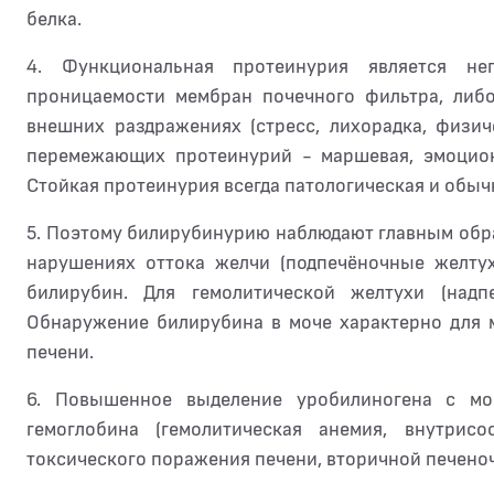
белка.
4. Функциональная протеинурия является н
проницаемости мембран почечного фильтра, либ
внешних раздражениях (стресс, лихорадка, физи
перемежающих протеинурий - маршевая, эмоциона
Стойкая протеинурия всегда патологическая и обыч
5. Поэтому билирубинурию наблюдают главным обр
нарушениях оттока желчи (подпечёночные желтух
билирубин. Для гемолитической желтухи (надп
Обнаружение билирубина в моче характерно для м
печени.
6. Повышенное выделение уробилиногена с мо
гемоглобина (гемолитическая анемия, внутрисо
токсического поражения печени, вторичной печено