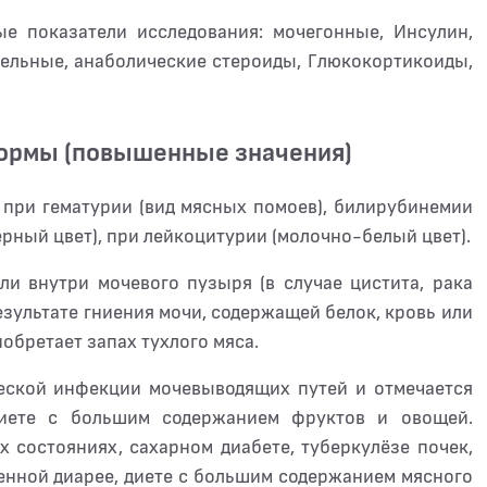
е показатели исследования: мочегонные, Инсулин,
ельные, анаболические стероиды, Глюкокортикоиды,
нормы (повышенные значения)
 при гематурии (вид мясных помоев), билирубинемии
чёрный цвет), при лейкоцитурии (молочно-белый цвет).
ли внутри мочевого пузыря (в случае цистита, рака
езультате гниения мочи, содержащей белок, кровь или
иобретает запах тухлого мяса.
ческой инфекции мочевыводящих путей и отмечается
 диете с большим содержанием фруктов и овощей.
 состояниях, сахарном диабете, туберкулёзе почек,
енной диарее, диете с большим содержанием мясного