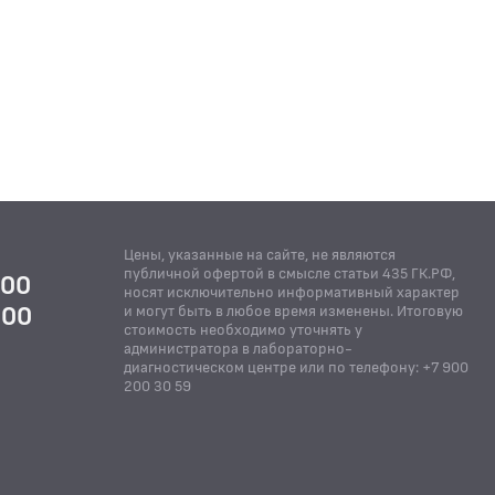
Цены, указанные на сайте, не являются
публичной офертой в смысле статьи 435 ГК.РФ,
:00
носят исключительно информативный характер
:00
и могут быть в любое время изменены. Итоговую
стоимость необходимо уточнять у
Й
администратора в лабораторно-
диагностическом центре или по телефону: +7 900
200 30 59