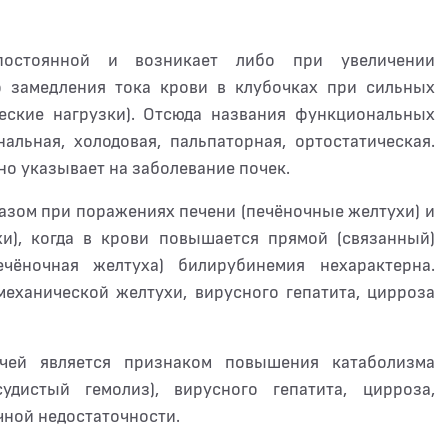
епостоянной и возникает либо при увеличении
о замедления тока крови в клубочках при сильных
ческие нагрузки). Отсюда названия функциональных
льная, холодовая, пальпаторная, ортостатическая.
но указывает на заболевание почек.
азом при поражениях печени (печёночные желтухи) и
и), когда в крови повышается прямой (связанный)
ечёночная желтуха) билирубинемия нехарактерна.
еханической желтухи, вирусного гепатита, цирроза
чей является признаком повышения катаболизма
судистый гемолиз), вирусного гепатита, цирроза,
чной недостаточности.