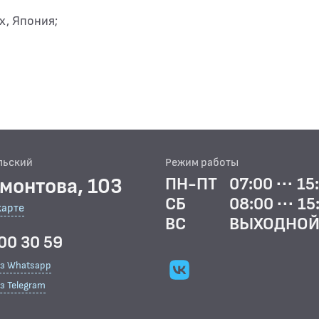
x, Япония;
льский
Режим работы
рмонтова, 103
ПН-ПТ
07:00 ··· 15
СБ
08:00 ··· 15
карте
ВС
ВЫХОДНО
00 30 59
ез Whatsapp
з Telegram