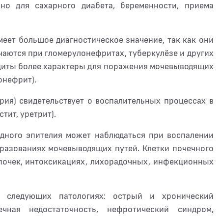
но для сахарного диабета, беременности, приема
еет большое диагностическое значение, так как они
чаются при гломерулонефритах, туберкулёзе и других
циты более характеры для поражения мочевыводящих
онефрит).
урия) свидетельствует о воспалительных процессах в
тит, уретрит).
одного эпителия может наблюдаться при воспалении
бразованиях мочевыводящих путей. Клетки почечного
почек, интоксикациях, лихорадочных, инфекционных
 следующих патологиях: острый и хронический
ечная недостаточность, нефротический синдром,