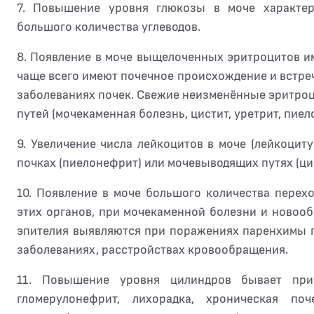
7. Повышение уровня глюкозы в моче характер
большого количества углеводов.
8. Появление в моче выщелоченных эритроцитов им
чаще всего имеют почечное происхождение и встре
заболеваниях почек. Свежие неизменённые эритро
путей (мочекаменная болезнь, цистит, уретрит, пиел
9. Увеличение числа лейкоцитов в моче (лейкоцит
почках (пиелонефрит) или мочевыводящих путях (цис
10. Появление в моче большого количества перех
этих органов, при мочекаменной болезни и новоо
эпителия выявляются при поражениях паренхимы 
заболеваниях, расстройствах кровообращения.
11. Повышение уровня цилиндров бывает при
гломерулонефрит, лихорадка, хроническая поч