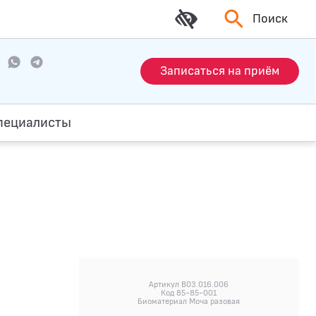
Поиск
Записаться на приём
пециалисты
Артикул B03.016.006
Код 85-85-001
Биоматериал Моча разовая