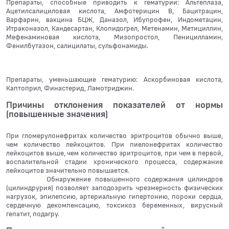
Препараты, способные приводить к гематурии: Альтеплаза,
Ацетилсалициловая кислота, Амфотерицин В, Бацитрацин,
Варфарин, вакцина БЦЖ, Даназол, Ибупрофен, Индометацин,
Итраконазол, Кандесартан, Клопидогрел, Метенамин, Метициллин,
Мефенаминовая кислота, Мизопростол, Пеницилламин,
Фенилбутазон, салицилаты, сульфонамиды.
Препараты, уменьшающие гематурию: Аскорбиновая кислота,
Каптоприл, Финастерид, Ламотриджин.
Причины отклонения показателей от нормы
(повышенные значения)
При гломерулонефритах количество эритроцитов обычно выше,
чем количество лейкоцитов. При пиелонефритах количество
лейкоцитов выше, чем количество эритроцитов, при чем в первой,
воспалительной стадии хронического процесса, содержание
лейкоцитов значительно повышается.
Обнаружение повышенного содержания цилиндров
(цилиндрурия) позволяет заподозрить чрезмерность физических
нагрузок, эпилепсию, артериальную гипертонию, пороки сердца,
сердечную декомпенсацию, токсикоз беременных, вирусный
гепатит, подагру.