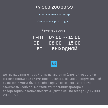
+7 900 200 30 59
Связаться через Whatsapp
Связаться через Telegram
Режим работы
ПН-ПТ
07:00 ··· 15:00
СБ
08:00 ··· 15:00
ВС
ВЫХОДНОЙ
Цены, указанные на сайте, не являются публичной офертой в
смысле статьи 435 ГК.РФ, носят исключительно информативный
характер и могут быть в любое время изменены. Итоговую
стоимость необходимо уточнять у администратора в
лабораторно-диагностическом центре или по телефону: +7 900
200 30 59