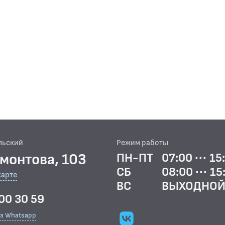
льский
Режим работы
рмонтова, 103
ПН-ПТ
07:00 ··· 15
СБ
08:00 ··· 15
карте
ВС
ВЫХОДНО
00 30 59
ез Whatsapp