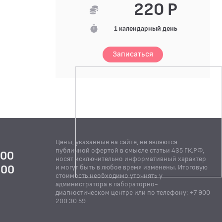
220 Р
1 календарный день
Записаться
Цены, указанные на сайте, не являются
публичной офертой в смысле статьи 435 ГК.РФ,
:00
носят исключительно информативный характер
:00
и могут быть в любое время изменены. Итоговую
стоимость необходимо уточнять у
Й
администратора в лабораторно-
диагностическом центре или по телефону: +7 900
200 30 59