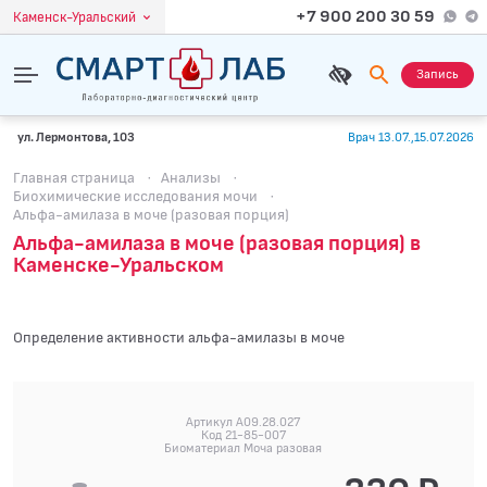
+7 900 200 30 59
Каменск-Уральский
Запись
ул. Лермонтова, 103
Врач 13.07.,15.07.2026
Главная страница
·
Анализы
·
Биохимические исследования мочи
·
Альфа-амилаза в моче (разовая порция)
Альфа-амилаза в моче (разовая порция) в
Каменске-Уральском
Определение активности альфа-амилазы в моче
Артикул A09.28.027
Код 21-85-007
Биоматериал Моча разовая