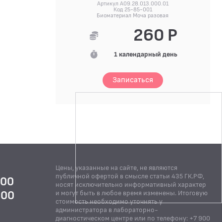
Артикул A09.28.013.000.01
Код 25-85-001
Биоматериал Моча разовая
260 Р
1 календарный день
Записаться
Цены, указанные на сайте, не являются
публичной офертой в смысле статьи 435 ГК.РФ,
:00
носят исключительно информативный характер
:00
и могут быть в любое время изменены. Итоговую
стоимость необходимо уточнять у
Й
администратора в лабораторно-
диагностическом центре или по телефону: +7 900