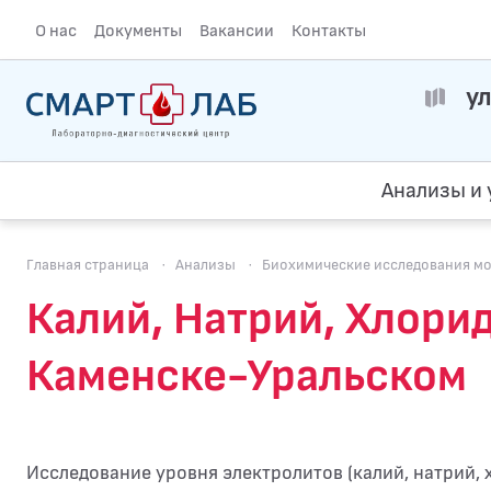
О нас
Документы
Вакансии
Контакты
ул
Анализы и 
Главная страница
·
Анализы
·
Биохимические исследования м
Калий, Натрий, Хлориды
Каменске-Уральском
Исследование уровня электролитов (калий, натрий, х