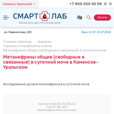
+7 900 200 30 59
Каменск-Уральский
Запись
ул. Лермонтова, 103
Врач 13.07.,15.07.2026
Главная страница
·
Анализы
·
Гормоны и метаболиты в моче
·
Метанефрины общие (свободные и связанные) в суточной моче
Метанефрины общие (свободные и
связанные) в суточной моче в Каменске-
Уральском
Исследование уровня метанефринов в суточной моче
Артикул A09.28.034.001.01
Код 33-86-100
Биоматериал Моча суточная