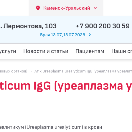
Каменск-Уральский
. Лермонтова, 103
+7 900 200 30 59
Врач 13.07.,15.07.2026
услуги
Новости и статьи
Пациентам
Наши с
овых органов)
·
Ат к Ureaplasma urealyticum IgG (уреаплазма уреали
yticum IgG (уреаплазма 
еалитикум (Ureaplasma urealyticum) в крови