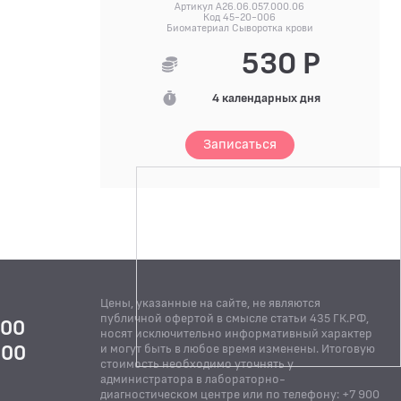
Артикул A26.06.057.000.06
Код 45-20-006
Биоматериал Сыворотка крови
530 Р
4 календарных дня
Записаться
Цены, указанные на сайте, не являются
публичной офертой в смысле статьи 435 ГК.РФ,
:00
носят исключительно информативный характер
:00
и могут быть в любое время изменены. Итоговую
стоимость необходимо уточнять у
Й
администратора в лабораторно-
диагностическом центре или по телефону: +7 900