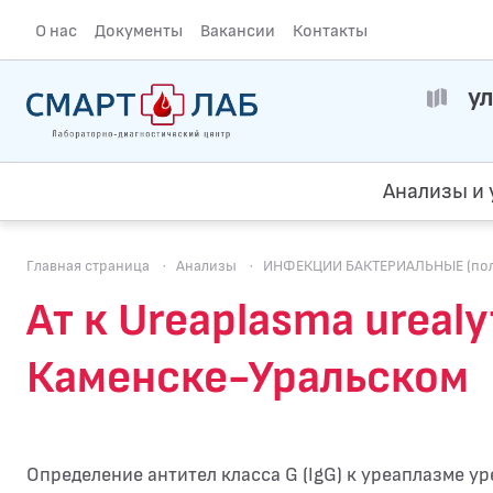
О нас
Документы
Вакансии
Контакты
ул
Анализы и 
Главная страница
·
Анализы
·
ИНФЕКЦИИ БАКТЕРИАЛЬНЫЕ (пол
Ат к Ureaplasma ureal
Каменске-Уральском
Определение антител класса G (IgG) к уреаплазме ур