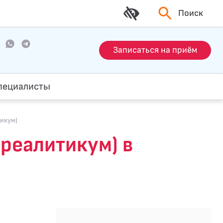
Поиск
Записаться на приём
пециалисты
тикум)
уреалитикум) в