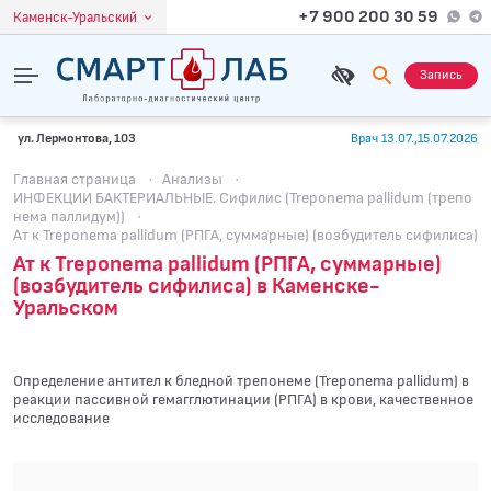
+7 900 200 30 59
Каменск-Уральский
Запись
ул. Лермонтова, 103
Врач 13.07.,15.07.2026
Главная страница
·
Анализы
·
ИНФЕКЦИИ БАКТЕРИАЛЬНЫЕ. Сифилис (Treponema pallidum (трепо
нема паллидум))
·
Ат к Treponema pallidum (РПГА, суммарные) (возбудитель сифилиса)
Ат к Treponema pallidum (РПГА, суммарные)
(возбудитель сифилиса) в Каменске-
Уральском
Определение антител к бледной трепонеме (Treponema pallidum) в
реакции пассивной гемагглютинации (РПГА) в крови, качественное
исследование