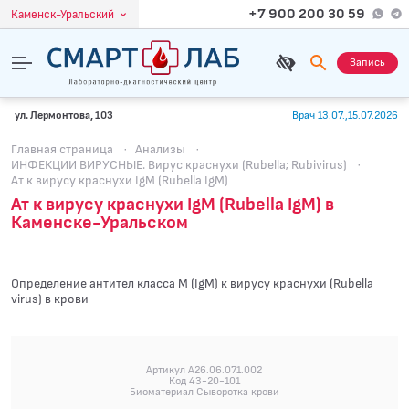
+7 900 200 30 59
Каменск-Уральский
Запись
ул. Лермонтова, 103
Врач 13.07.,15.07.2026
Главная страница
·
Анализы
·
ИНФЕКЦИИ ВИРУСНЫЕ. Вирус краснухи (Rubella; Rubivirus)
·
Ат к вирусу краснухи IgM (Rubella IgM)
Ат к вирусу краснухи IgM (Rubella IgM) в
Каменске-Уральском
Определение антител класса M (IgM) к вирусу краснухи (Rubella
virus) в крови
Артикул A26.06.071.002
Код 43-20-101
Биоматериал Сыворотка крови