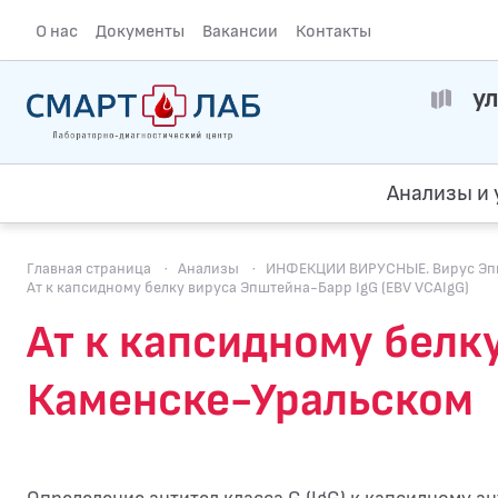
О нас
Документы
Вакансии
Контакты
ул
Анализы и 
Главная страница
·
Анализы
·
ИНФЕКЦИИ ВИРУСНЫЕ. Вирус Эпште
Ат к капсидному белку вируса Эпштейна-Барр IgG (EBV VCAIgG)
Ат к капсидному белк
Каменске-Уральском