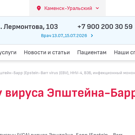
Каменск-Уральский
. Лермонтова, 103
+7 900 200 30 59
Врач 13.07.,15.07.2026
услуги
Новости и статьи
Пациентам
Наши с
йн-Барр (Epstein-Barr virus (EBV), HHV-4, ВЭБ, инфекционный моно
у вируса Эпштейна-Барр 