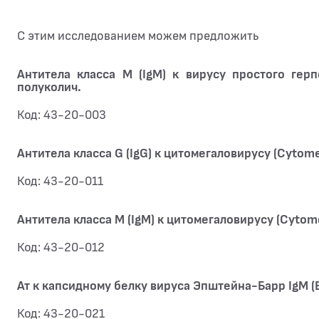
С этим исследованием можем предложить
Антитела класса M (IgM) к вирусу простого герпе
полуколич.
Код: 43-20-003
Антитела класса G (IgG) к цитомегаловирусу (Cytome
Код: 43-20-011
Антитела класса M (IgM) к цитомегаловирусу (Cytome
Код: 43-20-012
Ат к капсидному белку вируса Эпштейна-Барр IgM (
Код: 43-20-021