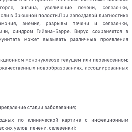
орле, ангина, увеличение печени, селезенки,
оли в брюшной полости.При запоздалой диагностике
евмония, анемия, разрывы печени и селезенки,
личи, синдром Гийена-Барре. Вирус сохраняется в
мунитета может вызывать различные проявления
екционном мононуклеозе текущем или перенесенном;
локачественных новообразованиях, ассоциированных
ределение стадии заболевания;
сходных по клинической картине с инфекционным
ских узлов, печени, селезенки);