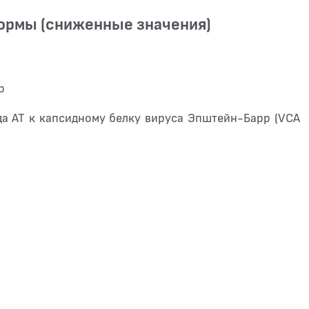
нормы (сниженные значения)
р
да АТ к капсидному белку вируса Эпштейн-Барр (VCA