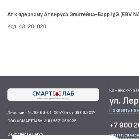
Ат к ядерному Аг вируса Эпштейна-Барр IgG (EBV N
Код: 43-20-020
Каменск-Ура
ул. Ле
Показать на 
Лицензия №ЛО-66-01-004724 от 09.06.2017
ООО «СМАРТЛАБ» ИНН 6671069925
+7 900 2
Сайт сделан Легко
Связаться чер