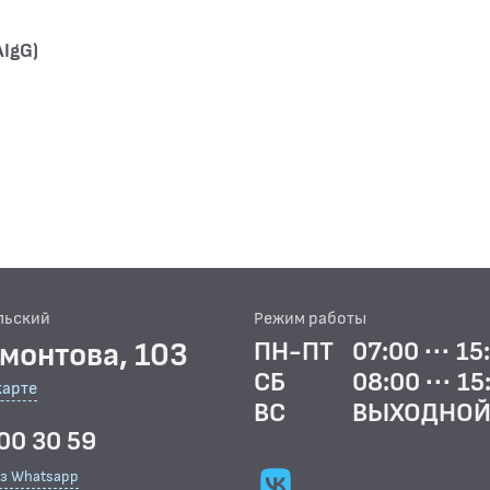
AIgG)
льский
Режим работы
рмонтова, 103
ПН-ПТ
07:00 ··· 15
СБ
08:00 ··· 15
карте
ВС
ВЫХОДНО
00 30 59
ез Whatsapp