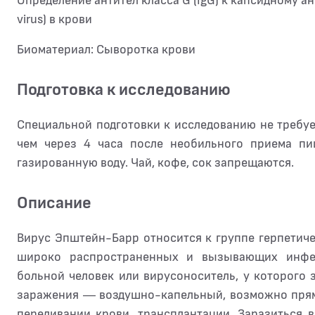
Определение антител класса G (IgG) к капсидному ан
virus) в крови
Биоматериал: Сыворотка крови
Подготовка к исследованию
Специальной подготовки к исследованию не требуе
чем через 4 часа после необильного приема п
газированную воду. Чай, кофе, сок запрещаются.
Описание
Вирус Эпштейн-Барр относится к группе герпетичес
широко распространенных и вызывающих инфе
больной человек или вирусоноситель, у которого
заражения — воздушно-капельный, возможно прямо
переливании крови, трансплантации. Заразиться 