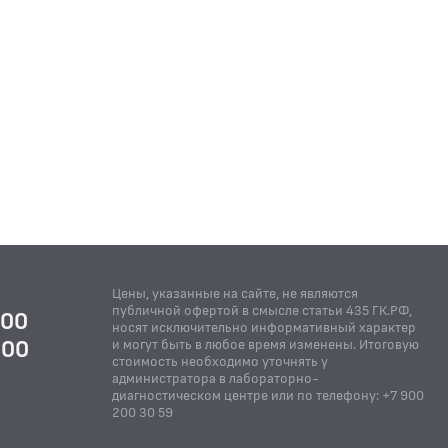
Цены, указанные на сайте, не являются
публичной офертой в смысле статьи 435 ГК.РФ,
:00
носят исключительно информативный характер
:00
и могут быть в любое время изменены. Итоговую
стоимость необходимо уточнять у
Й
администратора в лабораторно-
диагностическом центре или по телефону: +7 900
200 30 59