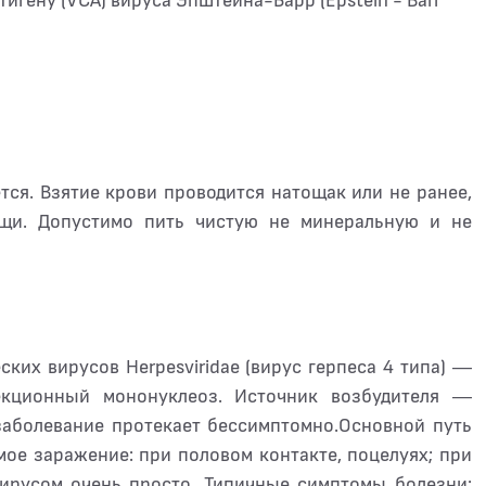
тигену (VCA) вируса Эпштейна-Барр (Epstein - Barr
тся. Взятие крови проводится натощак или не ранее,
ищи. Допустимо пить чистую не минеральную и не
ких вирусов Herpesviridae (вирус герпеса 4 типа) —
кционный мононуклеоз. Источник возбудителя —
 заболевание протекает бессимптомно.Основной путь
е заражение: при половом контакте, поцелуях; при
вирусом очень просто. Типичные симптомы болезни: