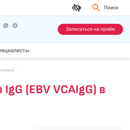
Поиск
Записаться на приём
пециалисты
нуклеоз)
·
IgG (EBV VCAIgG) в