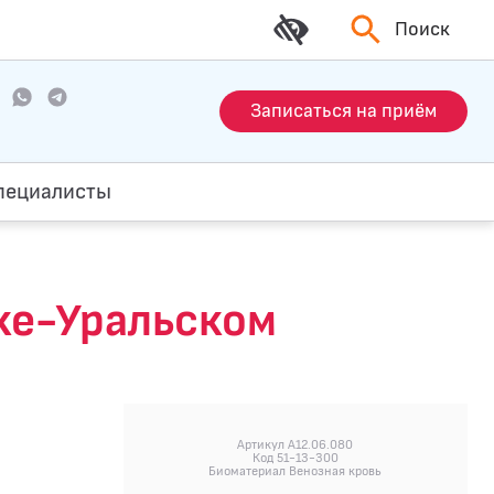
Поиск
Записаться на приём
пециалисты
ке-Уральском
Артикул A12.06.080
Код 51-13-300
Биоматериал Венозная кровь