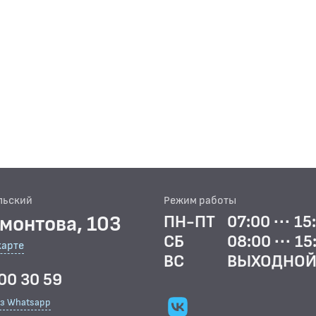
льский
Режим работы
рмонтова, 103
ПН-ПТ
07:00 ··· 15
СБ
08:00 ··· 15
карте
ВС
ВЫХОДНО
00 30 59
ез Whatsapp