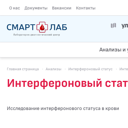
О нас
Документы
Вакансии
Контакты
ул
Анализы и 
Главная страница
·
Анализы
·
Интерфероновый статус
·
Инте
Интерфероновый стату
Исследование интерферонового статуса в крови