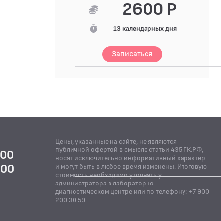
2600 Р
13 календарных дня
Записаться
Цены, указанные на сайте, не являются
публичной офертой в смысле статьи 435 ГК.РФ,
:00
носят исключительно информативный характер
:00
и могут быть в любое время изменены. Итоговую
стоимость необходимо уточнять у
Й
администратора в лабораторно-
диагностическом центре или по телефону: +7 900
200 30 59