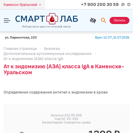
+7 900 200 30 59
Каменск-Уральский
Запись
ул. Лермонтова, 103
Врач 13.07.,15.07.2026
Главная страница
·
Анализы
·
Дополнительные аутоиммунные исследования
·
Ат к эндомизию (АЭА) класса IgA
Ат к эндомизию (АЭА) класса IgA в Каменске-
Уральском
Определение содержания антител к эндомизию в крови
Артикул A12.06.066
Код 52-20-919
Биоматериал Сыворотка крови