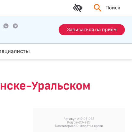
Поиск
Записаться на приём
пециалисты
менске-Уральском
Артикул A12.06.065
Код 52-20-923
Биоматериал Сыворотка крови