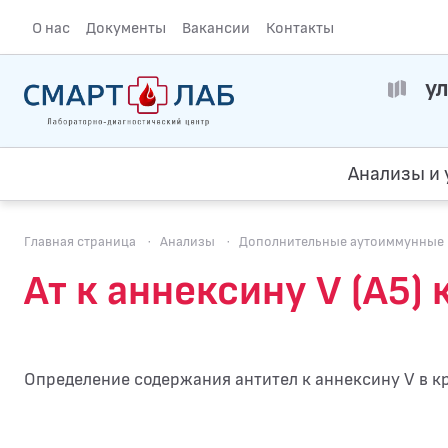
О нас
Документы
Вакансии
Контакты
ул
Анализы и 
Главная страница
·
Анализы
·
Дополнительные аутоиммунные 
Ат к аннексину V (A5)
Определение содержания антител к аннексину V в к