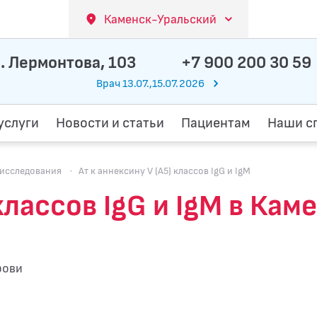
Каменск-Уральский
. Лермонтова, 103
+7 900 200 30 59
Врач 13.07.,15.07.2026
услуги
Новости и статьи
Пациентам
Наши с
исследования
·
Ат к аннексину V (A5) классов IgG и IgM
 классов IgG и IgM в Ка
рови