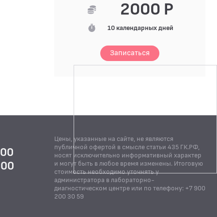
2000 Р
10 календарных дней
Записаться
Цены, указанные на сайте, не являются
публичной офертой в смысле статьи 435 ГК.РФ,
:00
носят исключительно информативный характер
:00
и могут быть в любое время изменены. Итоговую
стоимость необходимо уточнять у
Й
администратора в лабораторно-
диагностическом центре или по телефону: +7 900
200 30 59