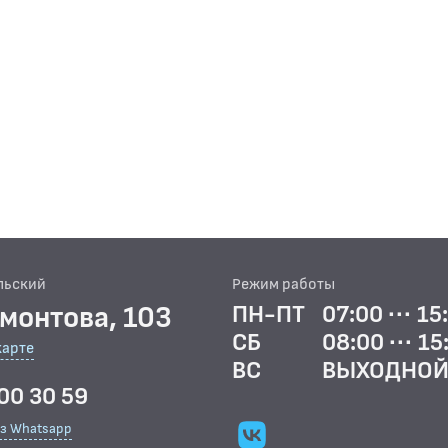
льский
Режим работы
рмонтова, 103
ПН-ПТ
07:00 ··· 15
СБ
08:00 ··· 15
карте
ВС
ВЫХОДНО
00 30 59
ез Whatsapp