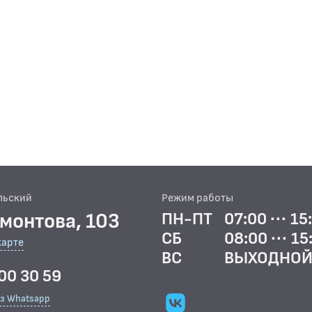
льский
Режим работы
рмонтова, 103
ПН-ПТ
07:00 ··· 15
СБ
08:00 ··· 15
карте
ВС
ВЫХОДНО
00 30 59
ез Whatsapp