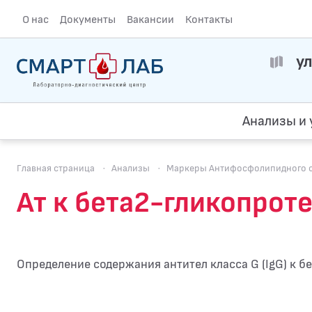
О нас
Документы
Вакансии
Контакты
ул
Анализы и 
Главная страница
·
Анализы
·
Маркеры Антифосфолипидного 
Ат к бета2-гликопрот
Определение содержания антител класса G (IgG) к б