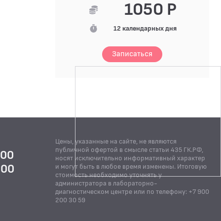
1050 Р
12 календарных дня
Записаться
Цены, указанные на сайте, не являются
публичной офертой в смысле статьи 435 ГК.РФ,
:00
носят исключительно информативный характер
:00
и могут быть в любое время изменены. Итоговую
стоимость необходимо уточнять у
Й
администратора в лабораторно-
диагностическом центре или по телефону: +7 900
200 30 59