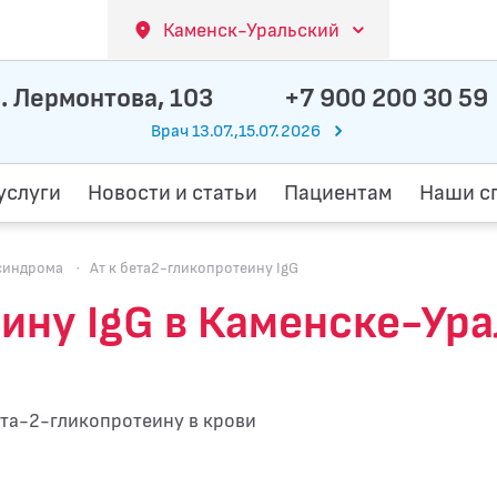
Каменск-Уральский
. Лермонтова, 103
+7 900 200 30 59
Врач 13.07.,15.07.2026
услуги
Новости и статьи
Пациентам
Наши с
синдрома
·
Ат к бета2-гликопротеину IgG
еину IgG в Каменске-Ур
ета-2-гликопротеину в крови