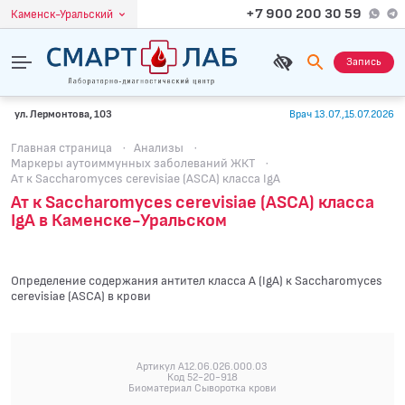
+7 900 200 30 59
Каменск-Уральский
Запись
ул. Лермонтова, 103
Врач 13.07.,15.07.2026
Главная страница
·
Анализы
·
Маркеры аутоиммунных заболеваний ЖКТ
·
Ат к Saccharomyces cerevisiae (ASCA) класса IgA
Ат к Saccharomyces cerevisiae (ASCA) класса
IgA в Каменске-Уральском
Определение содержания антител класса A (IgA) к Sacchаromyces
cerevisiae (ASCA) в крови
Артикул A12.06.026.000.03
Код 52-20-918
Биоматериал Сыворотка крови