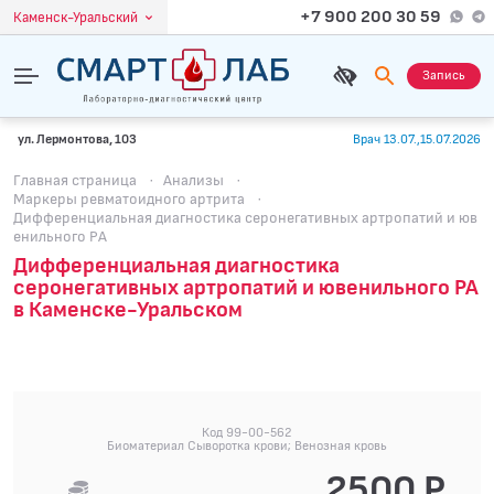
+7 900 200 30 59
Каменск-Уральский
Запись
ул. Лермонтова, 103
Врач 13.07.,15.07.2026
Главная страница
·
Анализы
·
Маркеры ревматоидного артрита
·
Дифференциальная диагностика серонегативных артропатий и юв
енильного РА
Дифференциальная диагностика
серонегативных артропатий и ювенильного РА
в Каменске-Уральском
Код 99-00-562
Биоматериал Сыворотка крови; Венозная кровь
2500 Р