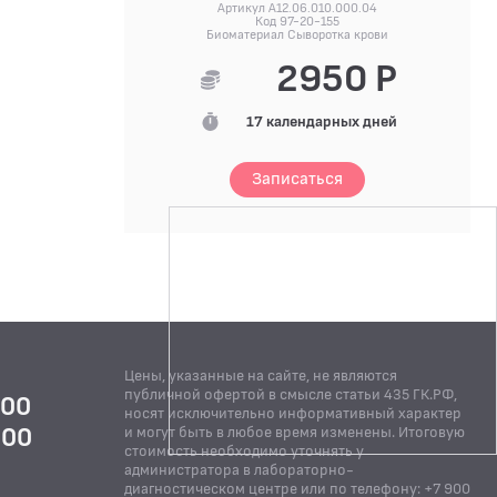
Артикул A12.06.010.000.04
Код 97-20-155
Биоматериал Сыворотка крови
2950 Р
17 календарных дней
Записаться
Цены, указанные на сайте, не являются
публичной офертой в смысле статьи 435 ГК.РФ,
:00
носят исключительно информативный характер
:00
и могут быть в любое время изменены. Итоговую
стоимость необходимо уточнять у
Й
администратора в лабораторно-
диагностическом центре или по телефону: +7 900