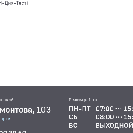
И-Диа-Тест)
льский
Режим работы
рмонтова, 103
ПН-ПТ
07:00 ··· 15
СБ
08:00 ··· 15
карте
ВС
ВЫХОДНО