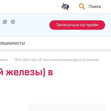
Поиск
Записаться на приём
пециалисты
темах
·
"ЭЛИ-ДИА-Тест-8" (состояние поджелудочной железы)
й железы) в