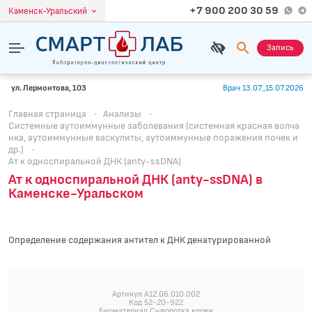
+7 900 200 30 59
Каменск-Уральский
Запись
ул. Лермонтова, 103
Врач 13.07.,15.07.2026
Главная страница
·
Анализы
·
Системные аутоиммунные заболевания (системная красная волча
нка, аутоиммунные васкулиты, аутоиммунные поражения почек и
др.)
·
Ат к односпиральной ДНК (anty-ssDNA)
Ат к односпиральной ДНК (anty-ssDNA) в
Каменске-Уральском
Определение содержания антител к ДНК денатурированной
Артикул A12.06.010.002
Код 52-20-922
Биоматериал Сыворотка крови