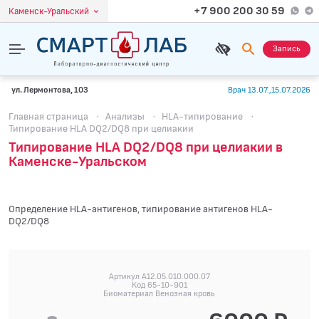
+7 900 200 30 59
Каменск-Уральский
Запись
ул. Лермонтова, 103
Врач 13.07.,15.07.2026
Главная страница
·
Анализы
·
HLA-типирование
·
Типирование HLA DQ2/DQ8 при целиакии
Типирование HLA DQ2/DQ8 при целиакии в
Каменске-Уральском
Определение HLA-антигенов, типирование антигенов HLA-
DQ2/DQ8
Артикул A12.05.010.000.07
Код 65-10-901
Биоматериал Венозная кровь