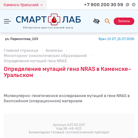
+7 900 200 30 59
Каменск-Уральский
Запись
ул. Лермонтова, 103
Врач 13.07.,15.07.2026
Главная страница
·
Анализы
·
Мониторинг онкологических образований
·
Определение мутаций гена NRAS
Определение мутаций гена NRAS в Каменске-
Уральском
Молекулярно-генетическое исследование мутаций в гене NRAS в
биопсийном (операционном) материале
Артикул A27.30.007
Код 96-49-622
Биоматериал Готовый гистологический препарат