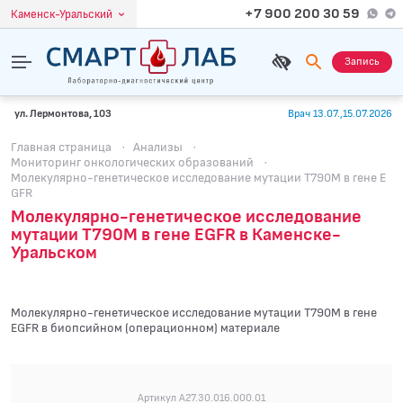
+7 900 200 30 59
Каменск-Уральский
Запись
ул. Лермонтова, 103
Врач 13.07.,15.07.2026
Главная страница
·
Анализы
·
Мониторинг онкологических образований
·
Молекулярно-генетическое исследование мутации T790M в гене E
GFR
Молекулярно-генетическое исследование
мутации T790M в гене EGFR в Каменске-
Уральском
Молекулярно-генетическое исследование мутации T790M в гене
EGFR в биопсийном (операционном) материале
Артикул A27.30.016.000.01