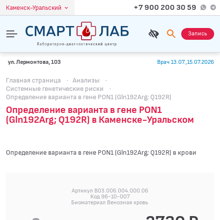
+7 900 200 30 59
Каменск-Уральский
Запись
ул. Лермонтова, 103
Врач 13.07.,15.07.2026
Главная страница
·
Анализы
·
Системные генетические риски
·
Определение варианта в гене PON1 (Gln192Arg; Q192R)
Определение варианта в гене PON1
(Gln192Arg; Q192R) в Каменске-Уральском
Определение варианта в гене PON1 (Gln192Arg; Q192R) в крови
Артикул B03.006.004.000.06
Код 96-10-007
Биоматериал Венозная кровь