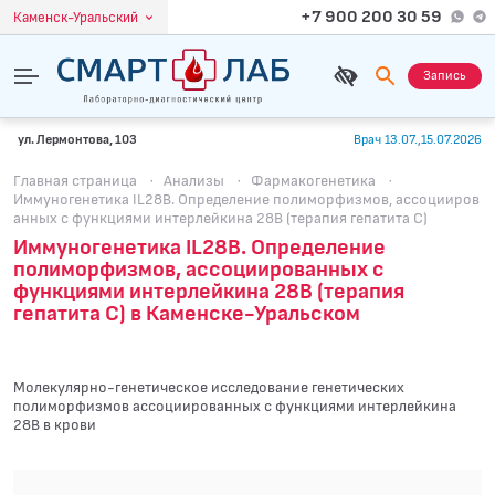
+7 900 200 30 59
Каменск-Уральский
Запись
ул. Лермонтова, 103
Врач 13.07.,15.07.2026
Главная страница
·
Анализы
·
Фармакогенетика
·
Иммуногенетика IL28B. Определение полиморфизмов, ассоцииров
анных с функциями интерлейкина 28В (терапия гепатита С)
Иммуногенетика IL28B. Определение
полиморфизмов, ассоциированных с
функциями интерлейкина 28В (терапия
гепатита С) в Каменске-Уральском
Молекулярно-генетическое исследование генетических
полиморфизмов ассоциированных с функциями интерлейкина
28B в крови