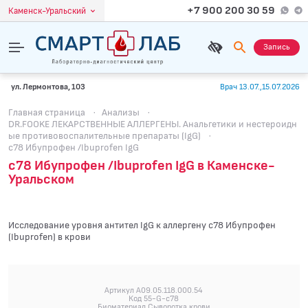
+7 900 200 30 59
Каменск-Уральский
Запись
ул. Лермонтова, 103
Врач 13.07.,15.07.2026
Главная страница
·
Анализы
·
DR.FOOKE ЛЕКАРСТВЕННЫЕ АЛЛЕРГЕНЫ. Анальгетики и нестероидн
ые противовоспалительные препараты (IgG)
·
c78 Ибупрофен /Ibuprofen IgG
c78 Ибупрофен /Ibuprofen IgG в Каменске-
Уральском
Исследование уровня антител IgG к аллергену c78 Ибупрофен
(Ibuprofen) в крови
Артикул A09.05.118.000.54
Код 55-G-c78
Биоматериал Сыворотка крови