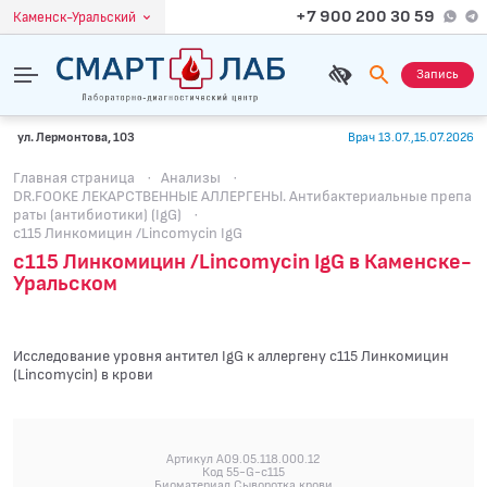
+7 900 200 30 59
Каменск-Уральский
Запись
ул. Лермонтова, 103
Врач 13.07.,15.07.2026
Главная страница
·
Анализы
·
DR.FOOKE ЛЕКАРСТВЕННЫЕ АЛЛЕРГЕНЫ. Антибактериальные препа
раты (антибиотики) (IgG)
·
c115 Линкомицин /Lincomycin IgG
c115 Линкомицин /Lincomycin IgG в Каменске-
Уральском
Исследование уровня антител IgG к аллергену c115 Линкомицин
(Lincomycin) в крови
Артикул A09.05.118.000.12
Код 55-G-c115
Биоматериал Сыворотка крови