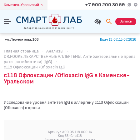
+7 900 200 30 59
Каменск-Уральский
Запись
ул. Лермонтова, 103
Врач 13.07.,15.07.2026
Главная страница
·
Анализы
·
DR.FOOKE ЛЕКАРСТВЕННЫЕ АЛЛЕРГЕНЫ. Антибактериальные препа
раты (антибиотики) (IgG)
·
c118 Офлоксацин /Ofloxacin IgG
c118 Офлоксацин /Ofloxacin IgG в Каменске-
Уральском
Исследование уровня антител IgG к аллергену c118 Офлоксацин
(Ofloxacin) в крови
Артикул A09.05.118.000.14
Код 55-G-c118
Биоматериал Сыворотка крови