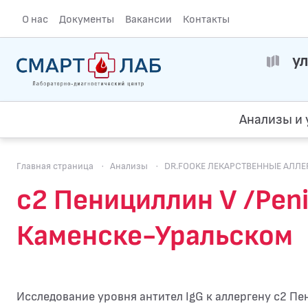
О нас
Документы
Вакансии
Контакты
ул
Анализы и 
Главная страница
·
Анализы
·
DR.FOOKE ЛЕКАРСТВЕННЫЕ АЛЛЕРГ
c2 Пенициллин V /Penic
Каменске-Уральском
Исследование уровня антител IgG к аллергену c2 Пени