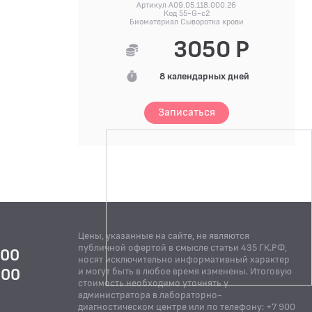
Артикул A09.05.118.000.26
Код 55-G-c2
Биоматериал Сыворотка крови
3050 Р
8 календарных дней
Записаться
Цены, указанные на сайте, не являются
публичной офертой в смысле статьи 435 ГК.РФ,
:00
носят исключительно информативный характер
:00
и могут быть в любое время изменены. Итоговую
стоимость необходимо уточнять у
Й
администратора в лабораторно-
диагностическом центре или по телефону: +7 900