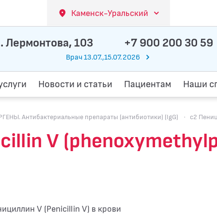
Каменск-Уральский
. Лермонтова, 103
+7 900 200 30 59
Врач 13.07.,15.07.2026
услуги
Новости и статьи
Пациентам
Наши с
ЕНЫ. Антибактериальные препараты (антибиотики) (IgG)
·
c2 Пеници
illin V (phenoxymethylpen
циллин V (Penicillin V) в крови