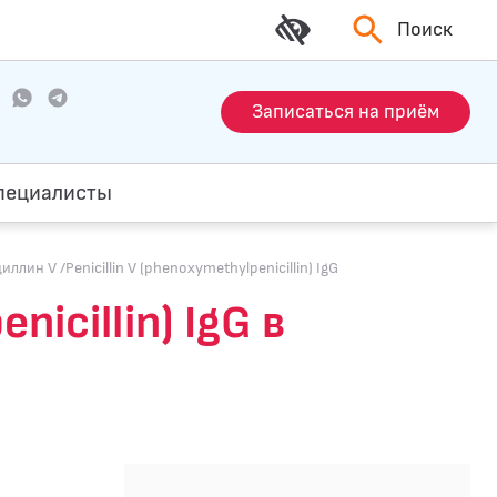
Поиск
Записаться на приём
пециалисты
ллин V /Penicillin V (phenoxymethylpenicillin) IgG
icillin) IgG в