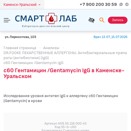
+7 900 200 30 59
Каменск-Уральский
Запись
ул. Лермонтова, 103
Врач 13.07.,15.07.2026
Главная страница
·
Анализы
·
DR.FOOKE ЛЕКАРСТВЕННЫЕ АЛЛЕРГЕНЫ. Антибактериальные препа
раты (антибиотики) (IgG)
·
c60 Гентамицин /Gentamycin IgG
c60 Гентамицин /Gentamycin IgG в Каменске-
Уральском
Исследование уровня антител IgG к аллергену c60 Гентамицин
(Gentamycin) в крови
Артикул A09.05.118.000.40
Код 55-G-c60
Биоматериал Сыворотка крови