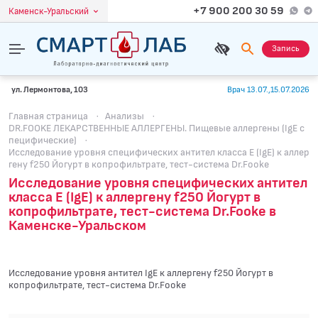
+7 900 200 30 59
Каменск-Уральский
Запись
ул. Лермонтова, 103
Врач 13.07.,15.07.2026
Главная страница
·
Анализы
·
DR.FOOKE ЛЕКАРСТВЕННЫЕ АЛЛЕРГЕНЫ. Пищевые аллергены (IgE с
пецифические)
·
Исследование уровня специфических антител класса E (IgE) к аллер
гену f250 Йогурт в копрофильтрате, тест-система Dr.Fooke
Исследование уровня специфических антител
класса E (IgE) к аллергену f250 Йогурт в
копрофильтрате, тест-система Dr.Fooke в
Каменске-Уральском
Исследование уровня антител IgE к аллергену f250 Йогурт в
копрофильтрате, тест-система Dr.Fooke