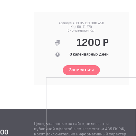
Артикул A09.05.118.000.450
Код 59-E-f79
Биоматериал Кал
1200 Р
8 календарных дней
Записаться
Цены, указанные на сайте, не являются
публичной офертой в смысле статьи 435 ГК.РФ,
:00
носят исключительно информативный характер