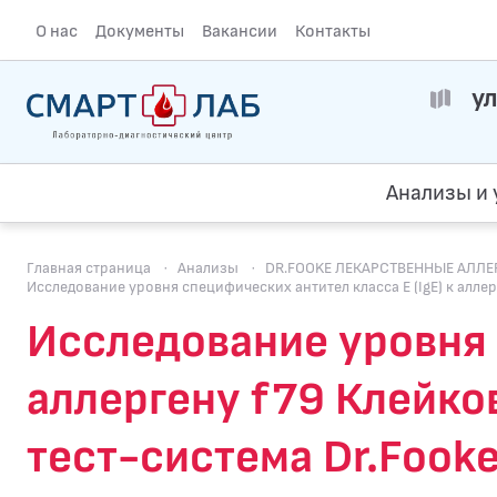
О нас
Документы
Вакансии
Контакты
ул
Анализы и 
Главная страница
·
Анализы
·
DR.FOOKE ЛЕКАРСТВЕННЫЕ АЛЛЕР
Исследование уровня специфических антител класса E (IgE) к алле
Исследование уровня с
аллергену f79 Клейко
тест-система Dr.Fook