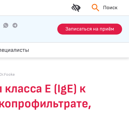
Поиск
Записаться на приём
пециалисты
Dr.Fooke
ласса E (IgE) к
 копрофильтрате,