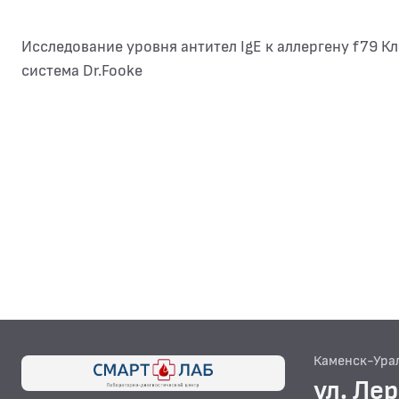
Исследование уровня антител IgE к аллергену f79 К
система Dr.Fooke
Каменск-Ура
ул. Ле