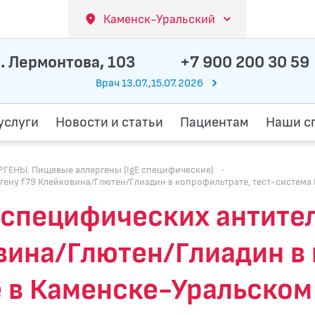
Каменск-Уральский
. Лермонтова, 103
+7 900 200 30 59
Врач 13.07.,15.07.2026
услуги
Новости и статьи
Пациентам
Наши с
ГЕНЫ. Пищевые аллергены (IgE специфические)
·
ргену f79 Клейковина/Глютен/Глиадин в копрофильтрате, тест-система 
пецифических антител к
вина/Глютен/Глиадин в
e в Каменске-Уральском