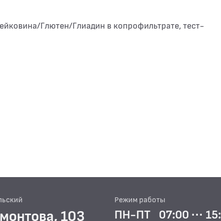
лейковина/Глютен/Глиадин в копрофильтрате, тест-
льский
Режим работы
рмонтова, 103
ПН-ПТ
07:00 ··· 15