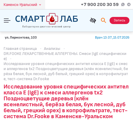
+7 900 200 30 59
Каменск-Уральский
Запись
ул. Лермонтова, 103
Врач 13.07.,15.07.2026
Главная страница
·
Анализы
·
DR.FOOKE ЛЕКАРСТВЕННЫЕ АЛЛЕРГЕНЫ. Смеси (IgE специфически
е)
·
Исследование уровня специфических антител класса E (IgE) к смес
и аллергенов tx2 Поздноцветущие деревья (клён ясенелистный, бе
рёза белая, бук лесной, дуб белый, грецкий орех) в копрофильтрат
е, тест-система Dr.Fooke
Исследование уровня специфических антител
класса E (IgE) к смеси аллергенов tx2
Поздноцветущие деревья (клён
ясенелистный, берёза белая, бук лесной, дуб
белый, грецкий орех) в копрофильтрате, тест-
система Dr.Fooke в Каменске-Уральском