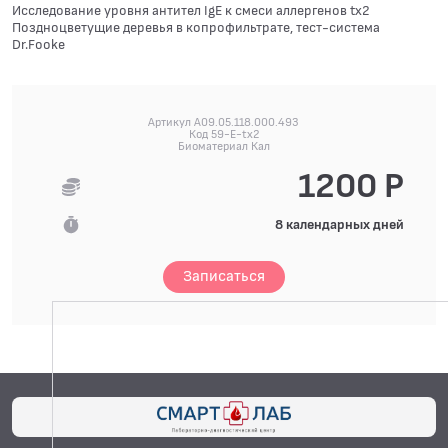
Исследование уровня антител IgE к смеси аллергенов tx2
Поздноцветущие деревья в копрофильтрате, тест-система
Dr.Fooke
Артикул A09.05.118.000.493
Код 59-E-tx2
Биоматериал Кал
1200 Р
8 календарных дней
Записаться