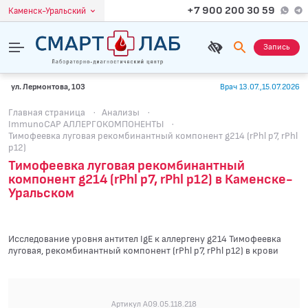
+7 900 200 30 59
Каменск-Уральский
Запись
ул. Лермонтова, 103
Врач 13.07.,15.07.2026
Главная страница
·
Анализы
·
ImmunoCAP АЛЛЕРГОКОМПОНЕНТЫ
·
Тимофеевка луговая рекомбинантный компонент g214 (rPhl p7, rPhl
p12)
Тимофеевка луговая рекомбинантный
компонент g214 (rPhl p7, rPhl p12) в Каменске-
Уральском
Исследование уровня антител IgE к аллергену g214 Тимофеевка
луговая, рекомбинантный компонент (rPhl p7, rPhl p12) в крови
Артикул A09.05.118.218