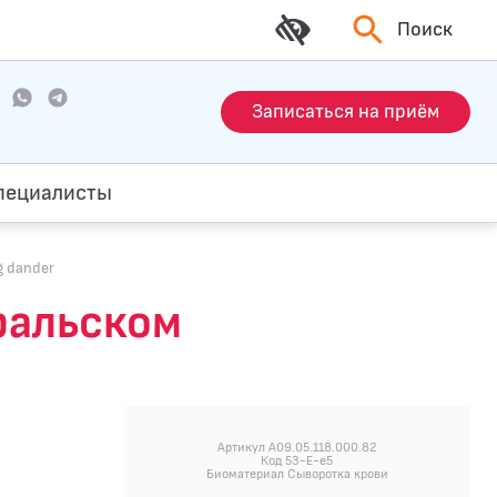
Поиск
Записаться на приём
пециалисты
g dander
Уральском
Артикул A09.05.118.000.82
Код 53-E-e5
Биоматериал Сыворотка крови