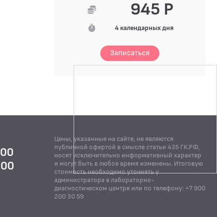
945 Р
4 календарных дня
Записаться
Цены, указанные на сайте, не являются
публичной офертой в смысле статьи 435 ГК.РФ,
:00
носят исключительно информативный характер
:00
и могут быть в любое время изменены. Итоговую
стоимость необходимо уточнять у
Й
администратора в лабораторно-
диагностическом центре или по телефону: +7 900
200 30 59