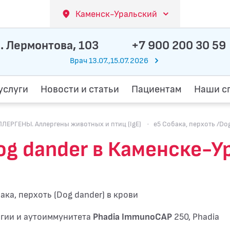
Каменск-Уральский
. Лермонтова, 103
+7 900 200 30 59
Врач 13.07.,15.07.2026
услуги
Новости и статьи
Пациентам
Наши с
РГЕНЫ. Аллергены животных и птиц (IgE)
·
e5 Собака, перхоть /Do
Dog dander в Каменске-
ака, перхоть (Dog dander) в крови
ргии и аутоиммунитета
Phadia ImmunoCAP
250, Phadia