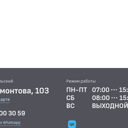
льский
Режим работы
рмонтова, 103
ПН-ПТ
07:00 ··· 15
СБ
08:00 ··· 15
карте
ВС
ВЫХОДНО
00 30 59
ез Whatsapp