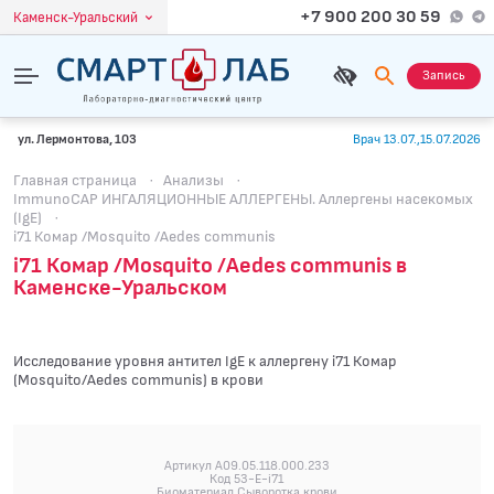
+7 900 200 30 59
Каменск-Уральский
Запись
ул. Лермонтова, 103
Врач 13.07.,15.07.2026
Главная страница
·
Анализы
·
ImmunoCAP ИНГАЛЯЦИОННЫЕ АЛЛЕРГЕНЫ. Аллергены насекомых
(IgE)
·
i71 Комар /Mosquito /Aedes communis
i71 Комар /Mosquito /Aedes communis в
Каменске-Уральском
Исследование уровня антител IgE к аллергену i71 Комар
(Mosquito/Aedes communis) в крови
Артикул A09.05.118.000.233
Код 53-E-i71
Биоматериал Сыворотка крови