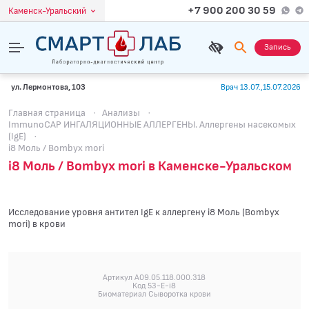
+7 900 200 30 59
Каменск-Уральский
Запись
ул. Лермонтова, 103
Врач 13.07.,15.07.2026
Главная страница
·
Анализы
·
ImmunoCAP ИНГАЛЯЦИОННЫЕ АЛЛЕРГЕНЫ. Аллергены насекомых
(IgE)
·
i8 Моль / Bombyx mori
i8 Моль / Bombyx mori в Каменске-Уральском
Исследование уровня антител IgE к аллергену i8 Моль (Bombyx
mori) в крови
Артикул A09.05.118.000.318
Код 53-E-i8
Биоматериал Сыворотка крови