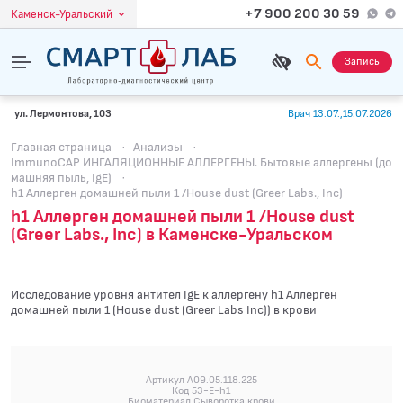
+7 900 200 30 59
Каменск-Уральский
Запись
ул. Лермонтова, 103
Врач 13.07.,15.07.2026
Главная страница
·
Анализы
·
ImmunoCAP ИНГАЛЯЦИОННЫЕ АЛЛЕРГЕНЫ. Бытовые аллергены (до
машняя пыль, IgЕ)
·
h1 Аллерген домашней пыли 1 /House dust (Greer Labs., Inc)
h1 Аллерген домашней пыли 1 /House dust
(Greer Labs., Inc) в Каменске-Уральском
Исследование уровня антител IgE к аллергену h1 Аллерген
домашней пыли 1 (House dust (Greer Labs Inc)) в крови
Артикул A09.05.118.225
Код 53-E-h1
Биоматериал Сыворотка крови