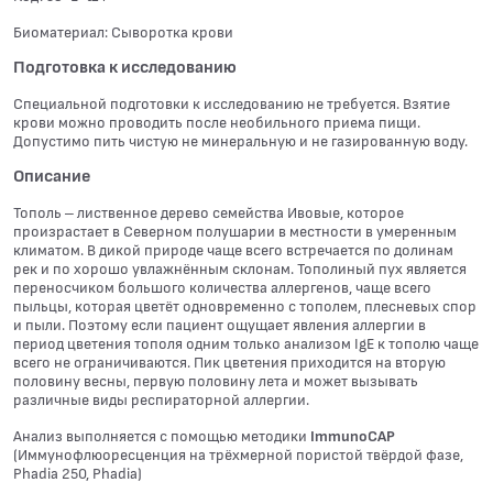
Биоматериал: Сыворотка крови
Подготовка к исследованию
Специальной подготовки к исследованию не требуется. Взятие
крови можно проводить после необильного приема пищи.
Допустимо пить чистую не минеральную и не газированную воду.
Описание
Тополь – лиственное дерево семейства Ивовые, которое
произрастает в Северном полушарии в местности в умеренным
климатом. В дикой природе чаще всего встречается по долинам
рек и по хорошо увлажнённым склонам. Тополиный пух является
переносчиком большого количества аллергенов, чаще всего
пыльцы, которая цветёт одновременно с тополем, плесневых спор
и пыли. Поэтому если пациент ощущает явления аллергии в
период цветения тополя одним только анализом IgE к тополю чаще
всего не ограничиваются. Пик цветения приходится на вторую
половину весны, первую половину лета и может вызывать
различные виды респираторной аллергии.
Анализ выполняется с помощью методики
ImmunoCAP
(Иммунофлюоресценция на трёхмерной пористой твёрдой фазе,
Phadia 250, Phadia)