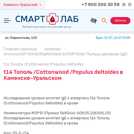
+7 900 200 30 59
Каменск-Уральский
Запись
ул. Лермонтова, 103
Врач 13.07.,15.07.2026
Главная страница
·
Анализы
·
ImmunoCAP ИНГАЛЯЦИОННЫЕ АЛЛЕРГЕНЫ. Пыльца деревьев (IgE)
·
t14 Тополь /Cottonwood /Populus deltoides
t14 Тополь /Cottonwood /Populus deltoides в
Каменске-Уральском
Исследование уровня антител IgE к аллергену t14 Тополь
(Cottonwood/Populus deltoides) в крови
Номенклатура МЗРФ (Приказ №804н): A09.05.118.000.251
Исследование уровня антител IgE к аллергену t14 Тополь
(Cottonwood/Populus deltoides) в крови
Код: 53-E-t14