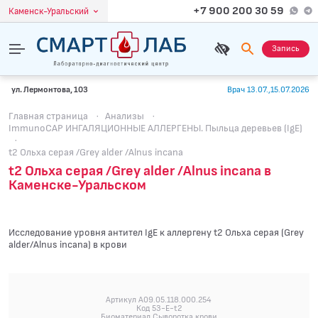
+7 900 200 30 59
Каменск-Уральский
Запись
ул. Лермонтова, 103
Врач 13.07.,15.07.2026
Главная страница
·
Анализы
·
ImmunoCAP ИНГАЛЯЦИОННЫЕ АЛЛЕРГЕНЫ. Пыльца деревьев (IgE)
·
t2 Ольха серая /Grey alder /Alnus incana
t2 Ольха серая /Grey alder /Alnus incana в
Каменске-Уральском
Исследование уровня антител IgE к аллергену t2 Ольха серая (Grey
alder/Alnus incana) в крови
Артикул A09.05.118.000.254
Код 53-E-t2
Биоматериал Сыворотка крови